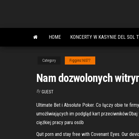
Skip
to
the
content
HOME
KONCERTY W KASYNIE DEL SOL 
Category
Figgins16577
Nam dozwolonych witry
By
GUEST
Ultimate Bet i Absolute Poker. Co łączy obie te fir
umożliwiających im podgląd kart przeciwników.Obaj w
ciężkiej pracy paru osób
Quit porn and stay free with Covenant Eyes. Our devi