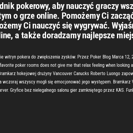
nik pokerowy, aby nauczyć graczy wszy
tym o grze online. Pomożemy Ci zacząć,
możemy Ci nauczyć się wygrywać. Wyja
ine, a także doradzamy najlepsze miejs
ie witryn pokera do zwiększenia zysków. Przez Poker Blog Marca 12,
avorite poker rooms does not give me that relax feeling when looking a
Bramkarz hokejowej drużyny Vancouver Canucks Roberto Luongo zapowie
ił, a wczoraj wszyscy mogli się emocjonować jego występem. Bramkarz 
rver. Gryfice bez nielegalnego salonu gier zamkniętego przez KAS. Fun