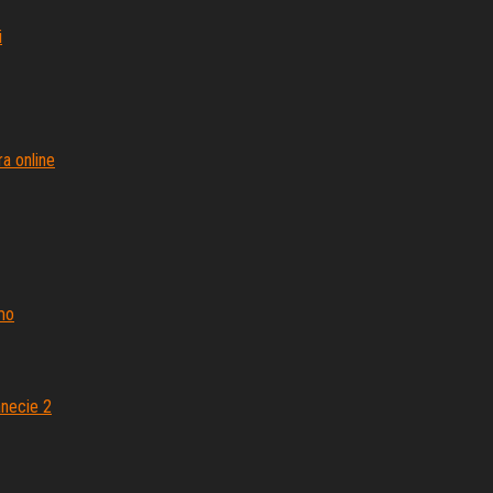
i
a online
mo
anecie 2