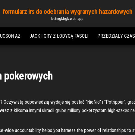
formularz irs do odebrania wygranych hazardowych
betingkbgk.web.app
TUCSON AZ
JACK I GRY Z ŁODYGĄ FASOLI
PRZEDZIAŁY CZA
n pokerowych
my? Oczywistą odpowiedzią wydaje się postać "NioNio" i "Potripper", gra
raz z kilkoma innymi ukradli grube miliony pokerzystom high-stakes na 
ce-wide accountability helps you harness the power of relationships to