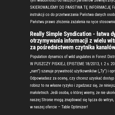
tym wiadomości od naszych partnerów zewnętrznych)
SKIEROWALIŚMY DO PAŃSTWA TĘ INFORMACJĘ Firma Pe
instrukcji co do przetwarzania Państwa danych oso
Państwu prawo złożenia zażalenia na ręce stosown
Really Simple Syndication - łatwa d
otrzymywania informacji z wielu wi
za pośrednictwem czytnika kanałów
Population dynamics of wild ungulates in Fores
W PUSZCZY PISKIEJ; EPISTEME 18/2013, t. 2 s. 209–2
„nam”) szanuje prywatność użytkowników („Ty”) i op
Odpowiadasz za ocenę, czy chcesz uzyskać dostęp do 
robisz to na własne ryzyko i zgadzasz się, że nini
małoletnich. Jeśli osoba, o której wiemy, że nie uk
naszej Stronie mogą znajdować się łącza do witryn,
w naszej ofercie – Table Optimizer!