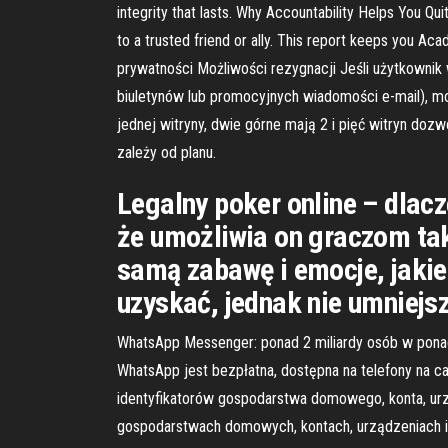
integrity that lasts. Why Accountability Helps You Q
to a trusted friend or ally. This report keeps you 
prywatności Możliwości rezygnacji Jeśli użytkownik
biuletynów lub promocyjnych wiadomości e-mail), m
jednej witryny, dwie górne mają 2 i pięć witryn do
zależy od planu.
Legalny poker online – dlacz
że umożliwia on graczom ta
samą zabawę i emocje, jakie
uzyskać, jednak nie umniejsz
WhatsApp Messenger: ponad 2 miliardy osób w ponad 
WhatsApp jest bezpłatna, dostępna na telefony na c
identyfikatorów gospodarstwa domowego, konta, urzą
gospodarstwach domowych, kontach, urządzeniach i 