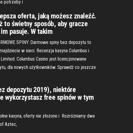
ne potrzeby i
epsza oferta, jaką możesz znaleźć.
ż to świetny sposób, aby gracze
 im pasuje. W takim
 DARMOWE SPINY. Darmowe spiny bez depozytu to
znajdziecie w sieci. Recenzja kasyna Columbus i
 Limited. Columbus Casino jest licencjonowane
zytu, dla nowych użytkowników. Sprawdź co jeszcze
ez depozytu 2019), niektóre
nie wykorzystasz free spinów w tym
ne kasyna, oferty nie złożone i Rozróżniamy dwa
 of Aztec,