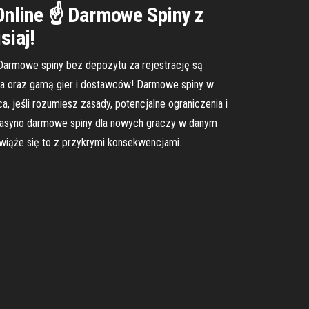
nline ☝️ Darmowe Spiny z
siaj!
 Darmowe spiny bez depozytu za rejestrację są
yna oraz gamą gier i dostawców! Darmowe spiny w
a, jeśli rozumiesz zasady, potencjalne ograniczenia i
 kasyno darmowe spiny dla nowych graczy w danym
 wiąże się to z przykrymi konsekwencjami.