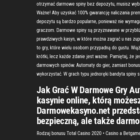
otrzymać darmowe spiny bez depozytu, musisz wybra
Ważne! Aby uzyskać 100% gwarancję naliczania premii
depozytu są bardzo popularne, ponieważ nie wymaga
graczom. Darmowe spiny są przyznawane w przybliże
prawdziwych kasyn, w które można zagrać u nas zup
to gry, które wielu osobom przypadną do gustu. Wią
krótki, lecz każde zdanie jest ważne. Pamiętaj, że 
darmowych spinów. Automaty do gier, zamiast bonus
wykorzystać. W grach typu jednoręki bandyta spiny 
Jak Grać W Darmowe Gry Auto
kasynie online, którą możesz
Darmowekasyno.net przedstaw
bezpieczną, ale także darm
Rodzaj bonusu Total Casino 2020 • Casino a Betgame