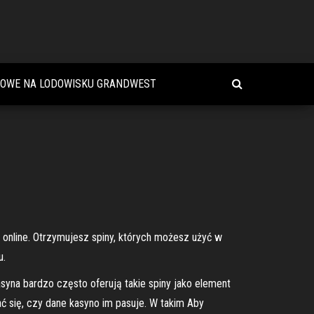
SOWE NA LODOWISKU GRANDWEST
 online. Otrzymujesz spiny, których możesz użyć w
u.
yna bardzo często oferują takie spiny jako element
ć się, czy dane kasyno im pasuje. W takim Aby