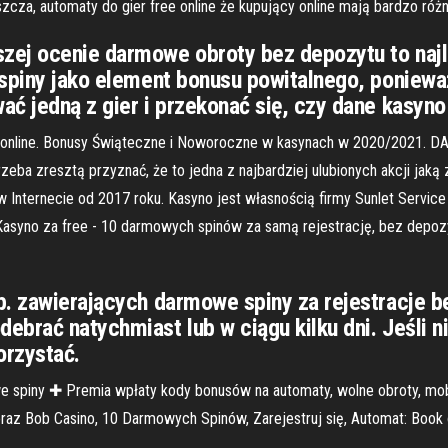
cza, automaty do gier free online że kupujący online mają bardzo róż
zej ocenie darmowe obroty bez depozytu to najl
 spiny jako element bonusu powitalnego, poniewa
ać jedną z gier i przekonać się, czy dane kasyno
e online. Bonusy Świąteczne i Noworoczne w kasynach w 2020/2021.
zeba zresztą przyznać, że to jedna z najbardziej ulubionych akcji jaką 
 Internecie od 2017 roku. Kasyno jest własnością firmy Sunlet Service
e Kasyno za free - 10 darmowych spinów za samą rejestrację, bez depo
p. zawierających darmowe spiny za rejestracje b
ebrać natychmiast lub w ciągu kilku dni. Jeśli 
orzystać.
iny ✚ Premia wpłaty kody bonusów na automaty, wolne obroty, mobil
raz Bob Casino, 10 Darmowych Spinów, Zarejestruj się, Automat: Book