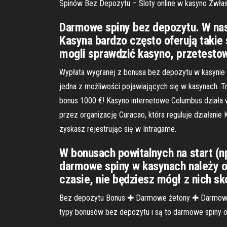
Spinów Bez Depozytu – Sloty online w kasyno Zwłasz
Darmowe spiny bez depozytu. W nas
Kasyna bardzo często oferują takie
mogli sprawdzić kasyno, przetestow
Wypłata wygranej z bonusa bez depozytu w kasyni
jedna z możliwości pojawiających się w kasynach. Tr
bonus 1000 €! Kasyno internetowe Columbus działa w
przez organizację Curacao, która reguluje działani
zyskasz rejestrując się w Intragame.
W bonusach powitalnych na start (n
darmowe spiny w kasynach należy od
czasie, nie będziesz mógł z nich sk
Bez depozytu Bonus ✚ Darmowe żetony ✚ Darmowe sp
typy bonusów bez depozytu i są to darmowe spiny o